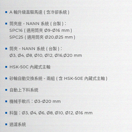
A 軸升級直驅馬達 ( 含冷卻系統 )
筒夾座 - NANN 系統 ( 台製 )：
SPC16 ( 適用筒夾 Ø9-Ø16 mm )
SPC25 ( 適用筒夾 Ø20,Ø25 mm )
筒夾 - NANN 系統 ( 台製 )：
Ø3, Ø4, Ø8, Ø10, Ø12, Ø16,Ø20 mm
HSK-50C 內藏式主軸
砂輪自動交換系統 - 兩組 ( 含 HSK-50E 內藏式主軸 )
自動上下料系統
機械手軟爪：Ø3-Ø20 mm
料盤：Ø3, Ø4, Ø6, Ø8, Ø10, Ø12, Ø16 mm
過濾系統