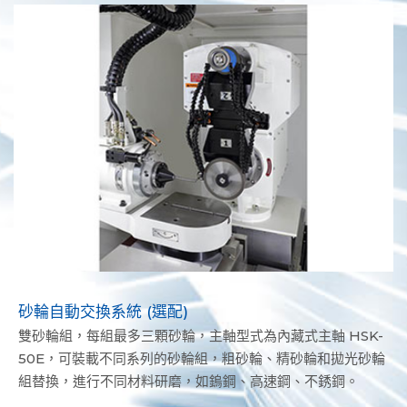
砂輪自動交換系統 (選配)
雙砂輪組，每組最多三顆砂輪，主軸型式為內藏式主軸 HSK-
50E，可裝載不同系列的砂輪組，粗砂輪、精砂輪和拋光砂輪
組替換，進行不同材料研磨，如鎢鋼、高速鋼、不銹鋼。