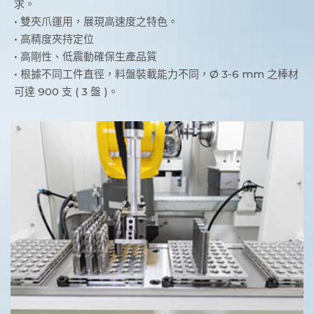
求。
• 雙夾爪運用，展現高速度之特色。
• 高精度夾持定位
• 高剛性、低震動確保生產品質
• 根據不同工件直徑，料盤裝載能力不同，Ø 3-6 mm 之棒材
可達 900 支 ( 3 盤 )。