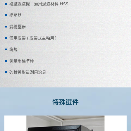
磁鐵過濾機 - 適用過濾材料 HSS
變壓器
變穩壓器
備用皮帶 ( 皮帶式主軸用 )
塊規
測量用標準棒
砂輪投影量測用治具
特殊選件