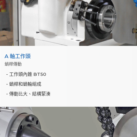
A 軸工作頭
蝸桿傳動
工作頭內錐 BT50
蝸桿和蝸輪組成
傳動比大、結構緊湊